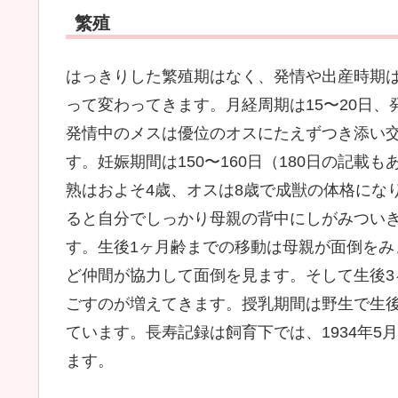
繁殖
はっきりした繁殖期はなく、発情や出産時期
って変わってきます。月経周期は15〜20日、
発情中のメスは優位のオスにたえずつき添い
す。妊娠期間は150〜160日（180日の記載
熟はおよそ4歳、オスは8歳で成獣の体格になり
ると自分でしっかり母親の背中にしがみつい
す。生後1ヶ月齢までの移動は母親が面倒を
ど仲間が協力して面倒を見ます。そして生後
ごすのが増えてきます。授乳期間は野生で生後1
ています。長寿記録は飼育下では、1934年5月
ます。