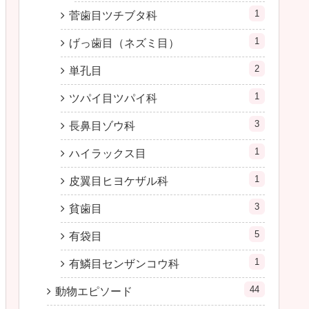
1
菅歯目ツチブタ科
1
げっ歯目（ネズミ目）
2
単孔目
1
ツパイ目ツパイ科
3
長鼻目ゾウ科
1
ハイラックス目
1
皮翼目ヒヨケザル科
3
貧歯目
5
有袋目
1
有鱗目センザンコウ科
44
動物エピソード