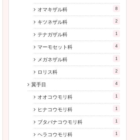
8
オマキザル科
2
キツネザル科
1
テナガザル科
4
マーモセット科
1
メガネザル科
2
ロリス科
4
翼手目
1
オオコウモリ科
1
ヒナコウモリ科
1
ブタバナコウモリ科
1
ヘラコウモリ科