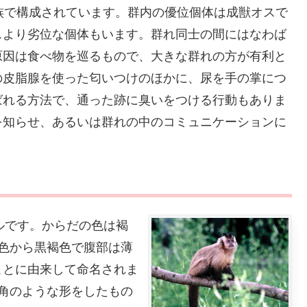
族で構成されています。群内の優位個体は成獣オスで
スより劣位な個体もいます。群れ同士の間にはなわば
原因は食べ物を巡るもので、大きな群れの方が有利と
の皮脂腺を使った匂いつけのほかに、尿を手の掌につ
ばれる方法で、通った跡に臭いをつける行動もありま
を知らせ、あるいは群れの中のコミュニケーションに
ルです。からだの色は褐
色から黒褐色で腹部は薄
ことに由来して命名されま
角のような形をしたもの