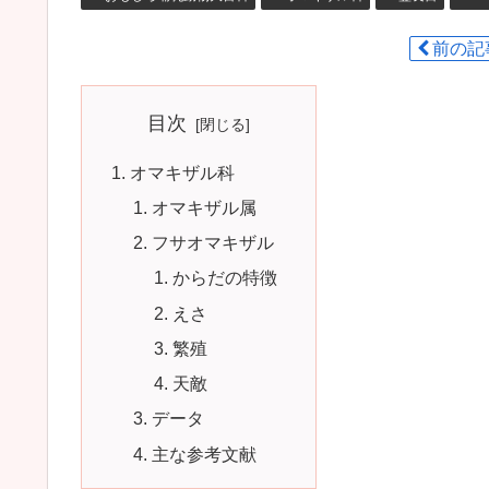
前の記
目次
オマキザル科
オマキザル属
フサオマキザル
からだの特徴
えさ
繁殖
天敵
データ
主な参考文献