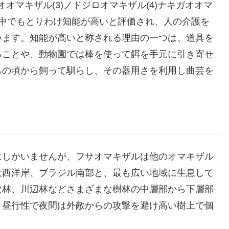
オオマキザル(3)ノドジロオマキザル(4)ナキガオオマ
の中でもとりわけ知能が高いと評価され、人の介護を
います。知能が高いと称される理由の一つは、道具を
ることや、動物園では棒を使って餌を手元に引き寄せ
もの頃から飼って馴らし、その器用さを利用し曲芸を
にしかいませんが、フサオマキザルは他のオマキザル
大西洋岸、ブラジル南部と、最も広い地域に生息して
次林、川辺林などさまざまな樹林の中層部から下層部
。昼行性で夜間は外敵からの攻撃を避け高い樹上で個