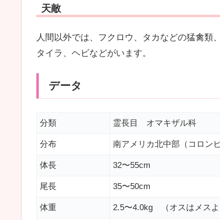
天敵
人間以外では、フクロウ、タカなどの猛禽類
タイラ、ヘビなどがいます。
データ
分類
霊長目 オマキザル科
分布
南アメリカ北中部（コロン
体長
32〜55cm
尾長
35〜50cm
体重
2.5〜4.0kg （オスはメス