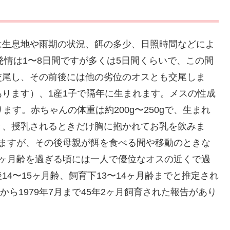
は生息地や雨期の状況、餌の多少、日照時間などによ
発情は1〜8日間ですが多くは5日間くらいで、この間
交尾し、その前後には他の劣位のオスとも交尾しま
もあります）、1産1子で隔年に生まれます。メスの性成
ます。赤ちゃんの体重は約200g〜250gで、生まれ
き、授乳されるときだけ胸に抱かれてお乳を飲みま
みますが、その後母親が餌を食べる間や移動のときな
3ヶ月齢を過ぎる頃には一人で優位なオスの近くで過
4〜15ヶ月齢、飼育下13〜14ヶ月齢までと推定され
から1979年7月まで45年2ヶ月飼育された報告があり