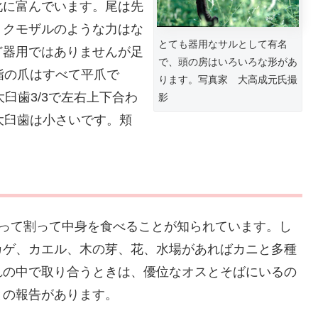
化に富んでいます。尾は先
、クモザルのような力はな
とても器用なサルとして有名
ど器用ではありませんが足
で、頭の房はいろいろな形があ
指の爪はすべて平爪で
ります。写真家 大高成元氏撮
大臼歯3/3で左右上下合わ
影
大臼歯は小さいです。頬
使って割って中身を食べることが知られています。し
カゲ、カエル、木の芽、花、水場があればカニと多種
れの中で取り合うときは、優位なオスとそばにいるの
との報告があります。