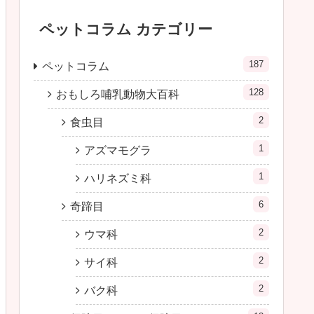
ペットコラム カテゴリー
187
ペットコラム
128
おもしろ哺乳動物大百科
2
食虫目
1
アズマモグラ
1
ハリネズミ科
6
奇蹄目
2
ウマ科
2
サイ科
2
バク科