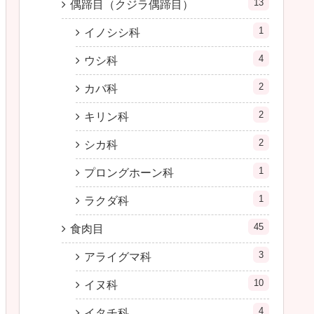
13
偶蹄目（クジラ偶蹄目）
1
イノシシ科
4
ウシ科
2
カバ科
2
キリン科
2
シカ科
1
プロングホーン科
1
ラクダ科
45
食肉目
3
アライグマ科
10
イヌ科
4
イタチ科