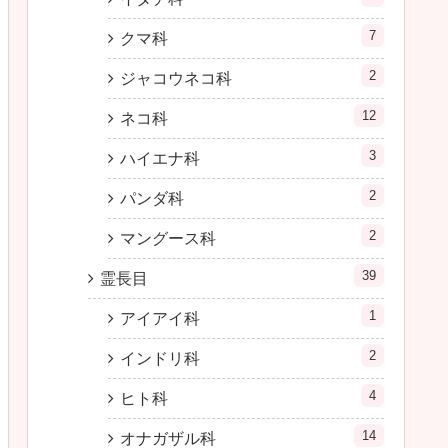
7
クマ科
2
ジャコウネコ科
12
ネコ科
3
ハイエナ科
2
パンダ科
2
マングース科
39
霊長目
1
アイアイ科
2
インドリ科
4
ヒト科
14
オナガザル科