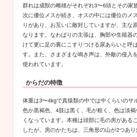
群れは成獣の雌雄がそれぞれ3〜6頭とその家
次に優位メスが続き、オスの中には優位のメ
りがあり、お互いに敵対していますが、主な
なります。なわばりの主張は、胸部や生殖器
けて更に足の裏にこすりつける尿あらいと呼
す。また、さまざまな鳴き声は、外敵の侵入
使われています。
からだの特徴
体重は3〜4kgで真猿類の中では中くらいのサ
色か黒褐色、4肢は黒く、毛が粗く、色は淡褐
くなっています。本種は頭部に毛の房がある
したが、房のかたちは、三角形の山が2つあり