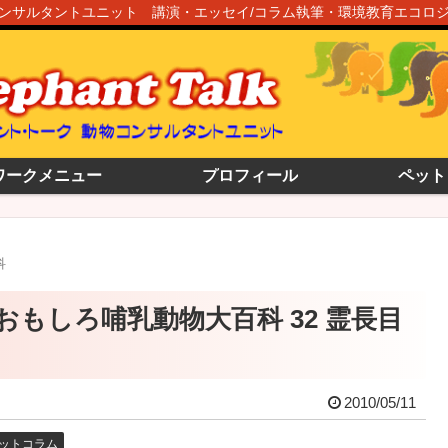
ンサルタントユニット 講演・エッセイ/コラム執筆・環境教育エコロ
ワークメニュー
プロフィール
ペット
科
 おもしろ哺乳動物大百科 32 霊長目
2010/05/11
ットコラム