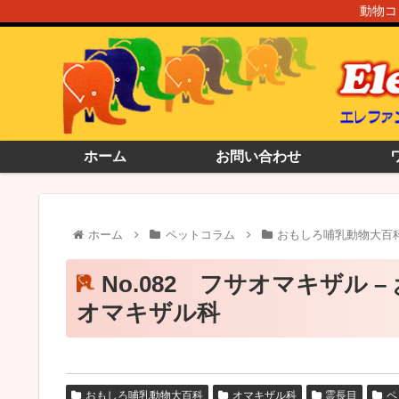
動物コ
ホーム
お問い合わせ
ホーム
ペットコラム
おもしろ哺乳動物大百
No.082 フサオマキザル –
オマキザル科
おもしろ哺乳動物大百科
オマキザル科
霊長目
ペ