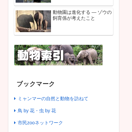
動物園は進化する ― ゾウの
飼育係が考えたこと
ブックマーク
ミャンマーの自然と動物を訪ねて
鳥 by 花・虫 by 花
市民zooネットワーク