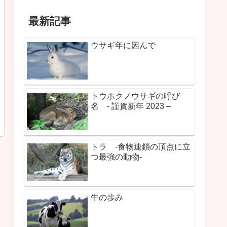
最新記事
ウサギ年に因んで
トウホクノウサギの呼び
名 - 謹賀新年 2023 –
トラ -食物連鎖の頂点に立
つ最強の動物-
牛の歩み