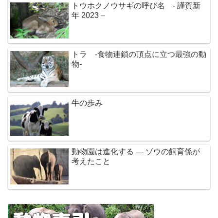
トウホクノウサギの呼び名 - 謹賀新
年 2023 –
トラ -食物連鎖の頂点に立つ最強の動
物-
牛の歩み
動物園は進化する ― ゾウの飼育係が
考えたこと