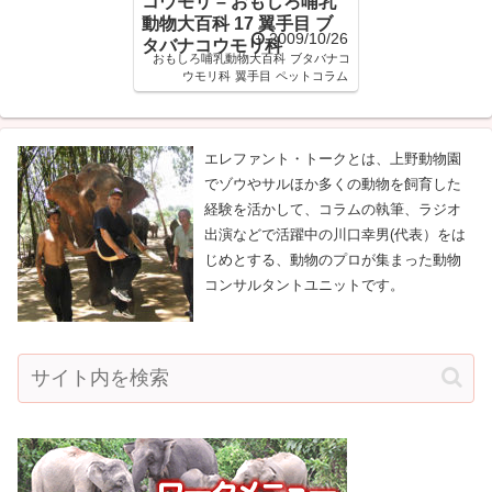
コウモリ – おもしろ哺乳
動物大百科 17 翼手目 ブ
2009/10/26
タバナコウモリ科
おもしろ哺乳動物大百科
ブタバナコ
ウモリ科
翼手目
ペットコラム
エレファント・トークとは、上野動物園
でゾウやサルほか多くの動物を飼育した
経験を活かして、コラムの執筆、ラジオ
出演などで活躍中の川口幸男(代表）をは
じめとする、動物のプロが集まった動物
コンサルタントユニットです。