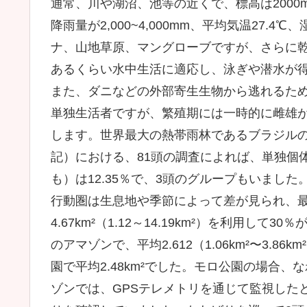
通常、川や湖沼、池等の近くで、標高は200
降雨量が2,000~4,000mm、平均気温27
ナ、山地草原、マングローブですが、さらに
あるくらい水中生活に適応し、泳ぎや潜水が
また、ダニなどの外部寄生生物から逃れるた
単独生活者ですが、繁殖期には一時的に雌雄
します。世界最大の熱帯雨林であるブラジル
記）における、81頭の調査によれば、単独個体
も）は12.35％で、3頭のグループもいました
行動圏は生息地や季節によって差が見られ、
4.67km²（1.12～14.19km²）を利用
のアマゾンで、平均2.612（1.06km²〜3.
園で平均2.48km²でした。モロ公園の場合
ゾンでは、GPSテレメトリを通じて監視した