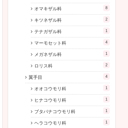
8
オマキザル科
2
キツネザル科
1
テナガザル科
4
マーモセット科
1
メガネザル科
2
ロリス科
4
翼手目
1
オオコウモリ科
1
ヒナコウモリ科
1
ブタバナコウモリ科
1
ヘラコウモリ科