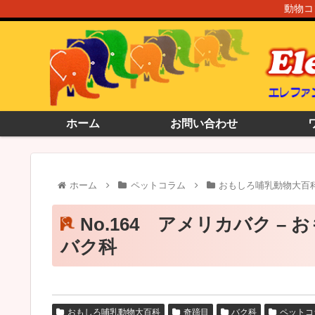
動物コ
ホーム
お問い合わせ
ホーム
ペットコラム
おもしろ哺乳動物大百
No.164 アメリカバク – 
バク科
おもしろ哺乳動物大百科
奇蹄目
バク科
ペットコ