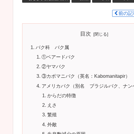
前の記
目次
バク科 バク属
①ベアードバク
②ヤマバク
③カボマニバク（英名：Kabomanitapir）
アメリカバク（別名 ブラジルバク、ナン
からだの特徴
えさ
繁殖
外敵
生息数減少の原因