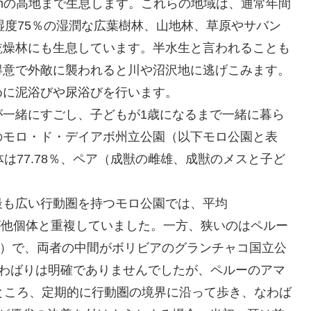
0mの高地まで生息します。これらの地域は、通常年間
.4℃、湿度75％の湿潤な広葉樹林、山地林、草原やサバン
乾燥林にも生息しています。半水生と言われることも
得意で外敵に襲われると川や沼沢地に逃げこみます。
めに泥浴びや尿浴びを行います。
が一緒にすごし、子どもが1歳になるまで一緒に暮ら
のモロ・ド・デイアボ州立公園（以下モロ公園と表
は77.78％、ペア（成獣の雌雄、成獣のメスと子ど
。
最も広い行動圏を持つモロ公園では、平均
して30％が他個体と重複していました。一方、狭いのはペルー
86km²）で、両者の中間がボリビアのグランチャコ国立公
、なわばりは明確でありませんでしたが、ペルーのアマ
ところ、定期的に行動圏の境界に沿って歩き、なわば