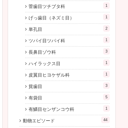
1
菅歯目ツチブタ科
1
げっ歯目（ネズミ目）
2
単孔目
1
ツパイ目ツパイ科
3
長鼻目ゾウ科
1
ハイラックス目
1
皮翼目ヒヨケザル科
3
貧歯目
5
有袋目
1
有鱗目センザンコウ科
44
動物エピソード