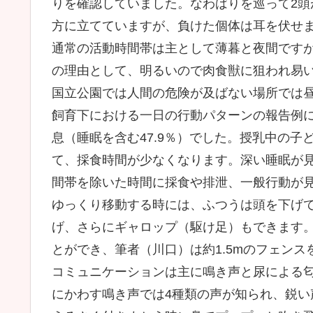
りを確認していました。なわばりを巡って2
方に立てていますが、負けた個体は耳を伏せ
通常の活動時間帯は主として薄暮と夜間です
の理由として、明るいので肉食獣に狙われ易
国立公園では人間の危険が及ばない場所では
飼育下における一日の行動パターンの報告例によれ
息（睡眠を含む47.9％）でした。授乳中の
て、採食時間が少なくなります。深い睡眠が見ら
間帯を除いた時間に採食や排泄、一般行動が
ゆっくり移動する時には、ふつうは頭を下げ
げ、さらにギャロップ（駆け足）もできます
とができ、筆者（川口）は約1.5mのフェン
コミュニケーションは主に鳴き声と尿による
にかわす鳴き声では4種類の声が知られ、鋭