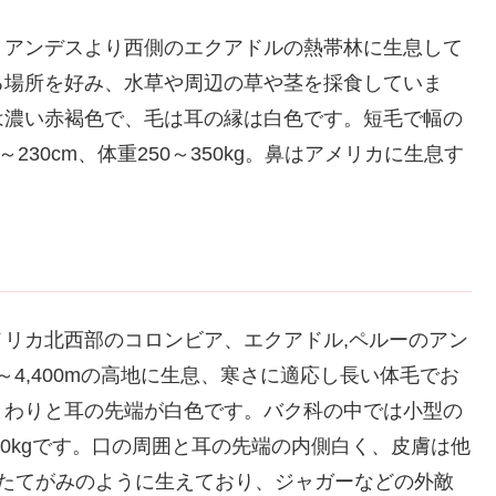
、アンデスより西側のエクアドルの熱帯林に生息して
る場所を好み、水草や周辺の草や茎を採食していま
は濃い赤褐色で、毛は耳の縁は白色です。短毛で幅の
30cm、体重250～350kg。鼻はアメリカに生息す
リカ北西部のコロンビア、エクアドル,ペルーのアン
～4,400mの高地に生息、寒さに適応し長い体毛でお
まわりと耳の先端が白色です。バク科の中では小型の
140kgです。口の周囲と耳の先端の内側白く、皮膚は他
がたてがみのように生えており、ジャガーなどの外敵