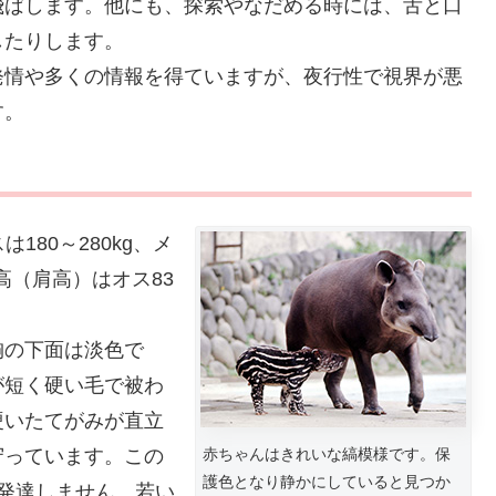
飛ばします。他にも、探索やなだめる時には、舌と口
したりします。
発情や多くの情報を得ていますが、夜行性で視界が悪
す。
は180～280kg、メ
体高（肩高）はオス83
胸の下面は淡色で
が短く硬い毛で被わ
硬いたてがみが直立
守っています。この
赤ちゃんはきれいな縞模様です。保
護色となり静かにしていると見つか
発達しません。若い