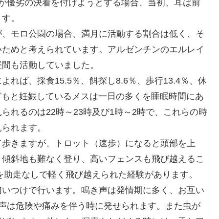
頭が優劣の決着を付けようとする場合、当初、耳は前
ます。
が、モロ公園の場合、満月に活動する割合は低く、そ
いためと考えられています。アルゼンチンのエルレイ
昼間も活動していました。
ば、採食15.5％、餌探し8.6％、歩行13.4％、休
子どもと妊娠しているメスは一日の多くを睡眠時間にあ
れるのは22時～23時及び1時～2時で、これらの時
見られます。
て歩きますが、トロット（速歩）になると頭部を上
。傾斜地も難なく登り、高いフェンスも飛び越えるこ
スを助走なしで軽く飛び越えられた経験があります。
匂いつけで行います。鳴き声は発情期に多く、お互い
い声は危険や痛みを伴う時に発せられます。また虫が