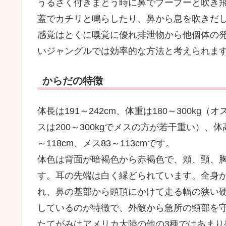
うるさく付きまとう時に鼻でプープーと吹き
蓋でカチリと鳴らしたり、鼻から息を吹きだ
感覚はとくに嗅覚に優れ排泄物から他個体の
いジャングルでは効率的な方法と考えられま
からだの特徴
体長は191～242cm、体重は180～300kg（オス
スは200～300kgでメスの方が若干重い）、
～118cm、メス83～113cmです。
体色は背面が暗褐色から赤褐色で、頬、頸、
す。耳の先端は白く縁どられています。全身
れ、鼻の基部から頭頂にかけて走る幅の狭い
しているのが特徴で、外敵から急所の頸部を
たてがみはアメリカ大陸の他の3種ではあまり