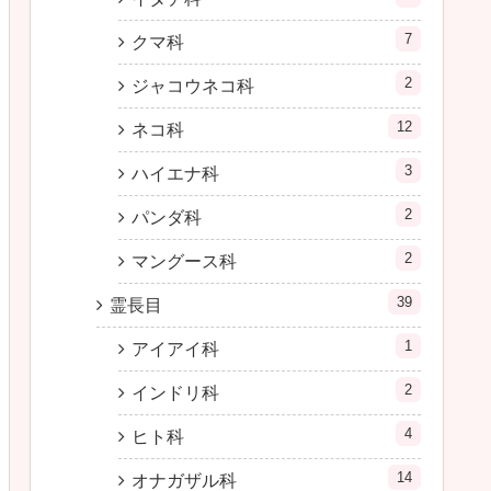
7
クマ科
2
ジャコウネコ科
12
ネコ科
3
ハイエナ科
2
パンダ科
2
マングース科
39
霊長目
1
アイアイ科
2
インドリ科
4
ヒト科
14
オナガザル科