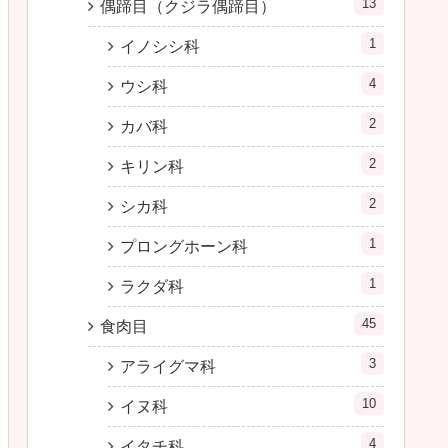
13
偶蹄目（クジラ偶蹄目）
1
イノシシ科
4
ウシ科
2
カバ科
2
キリン科
2
シカ科
1
プロングホーン科
1
ラクダ科
45
食肉目
3
アライグマ科
10
イヌ科
4
イタチ科