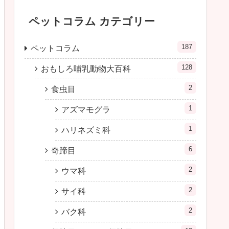
ペットコラム カテゴリー
187
ペットコラム
128
おもしろ哺乳動物大百科
2
食虫目
1
アズマモグラ
1
ハリネズミ科
6
奇蹄目
2
ウマ科
2
サイ科
2
バク科