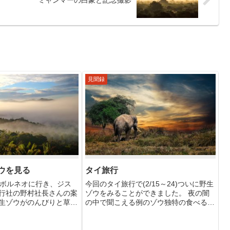
見聞録
ウを見る
タイ旅行
旬ボルネオに行き、ジス
今回のタイ旅行で(2/15～24)ついに野生
行社の野村社長さんの案
ゾウをみることができました。 夜の闇
生ゾウがのんびりと草を
の中で聞こえる例のゾウ独特の食べる
を目の当たりに見ること
音、私にはその光景が手にとるようにわ
以下はそのときの見聞録
かりましたが、ゾウは見えないのです。