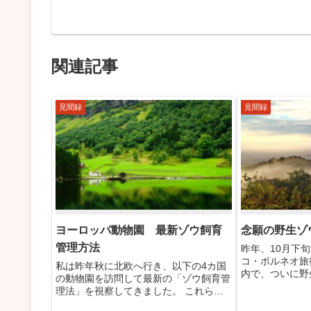
関連記事
見聞録
見聞録
ヨーロッパ動物園 最新ゾウ飼育
念願の野生ゾ
管理方法
昨年、10月下
コ・ボルネオ旅
私は昨年秋に北欧へ行き、以下の4カ国
内で、ついに野
の動物園を訪問して最新の「ゾウ飼育管
食んでいる光景
理法」を視察してきました。 これらの
ができました。
動物園は、これまで長い間私たちが参考