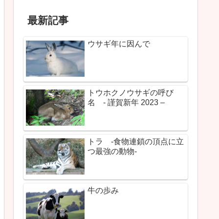
最新記事
ウサギ年に因んで
トウホクノウサギの呼び
名 - 謹賀新年 2023 –
トラ -食物連鎖の頂点に立
つ最強の動物-
牛の歩み