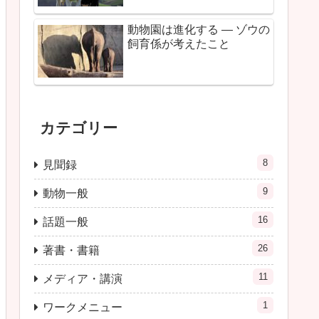
動物園は進化する ― ゾウの
飼育係が考えたこと
カテゴリー
8
見聞録
9
動物一般
16
話題一般
26
著書・書籍
11
メディア・講演
1
ワークメニュー