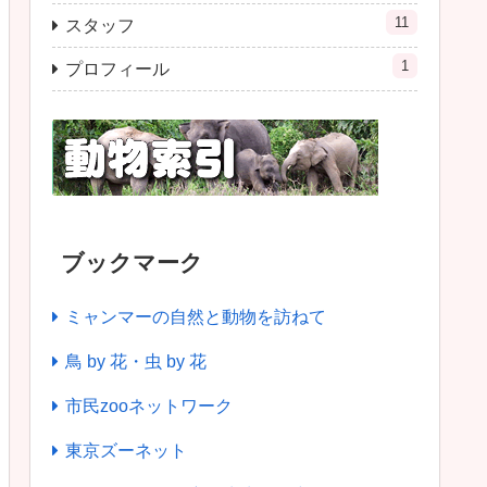
11
スタッフ
1
プロフィール
ブックマーク
ミャンマーの自然と動物を訪ねて
鳥 by 花・虫 by 花
市民zooネットワーク
東京ズーネット