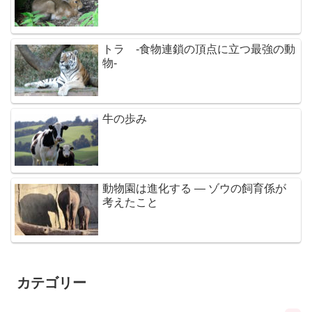
トラ -食物連鎖の頂点に立つ最強の動
物-
牛の歩み
動物園は進化する ― ゾウの飼育係が
考えたこと
カテゴリー