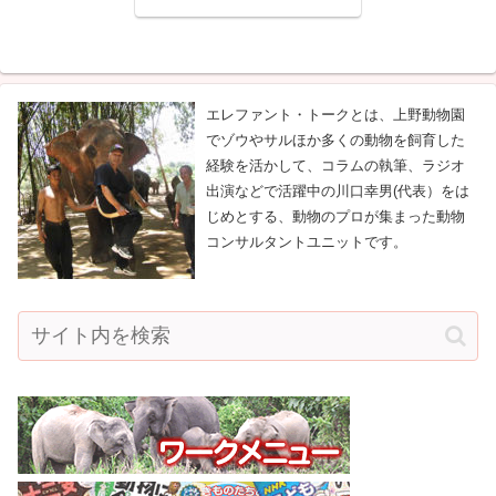
存知のように、ダージリンとい
えば、紅茶の産地でもあり、美
味しい紅茶を堪能してきまし
た。もちろん、動物では、ヒマ
ラヤ動物園の鮮やかなレッドパ
ンダ、やユキヒ...
エレファント・トークとは、上野動物園
でゾウやサルほか多くの動物を飼育した
経験を活かして、コラムの執筆、ラジオ
出演などで活躍中の川口幸男(代表）をは
じめとする、動物のプロが集まった動物
コンサルタントユニットです。