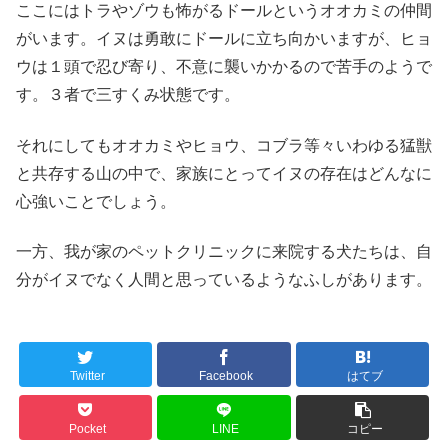
ここにはトラやゾウも怖がるドールというオオカミの仲間
がいます。イヌは勇敢にドールに立ち向かいますが、ヒョ
ウは１頭で忍び寄り、不意に襲いかかるので苦手のようで
す。３者で三すくみ状態です。
それにしてもオオカミやヒョウ、コブラ等々いわゆる猛獣
と共存する山の中で、家族にとってイヌの存在はどんなに
心強いことでしょう。
一方、我が家のペットクリニックに来院する犬たちは、自
分がイヌでなく人間と思っているようなふしがあります。
Twitter
Facebook
はてブ
Pocket
LINE
コピー