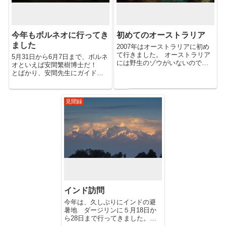
今年もボルネオに行ってき
初めてのオーストラリア
ました
2007年はオーストラリアに初め
て行きました。 オーストラリア
5月31日から6月7日まで、ボルネ
には野生のゾウがいないので、
オといえば安間繁樹博士だ！
あまり興味がなかったのです
とばかり、安間先生にガイドを
が、私の相方の中里さんは動物
お願いして行ってきました。 参
全般にわたり造詣が深く、とり
加者は畜産会、及び動物園ボラ
わけカンガルー通、いやオース
ンティアの御大として、80数歳
見聞録
トラリア通なことは関係者の皆
をしてなおかくしゃくしている
さんが認め...
正田陽一博士ほか、13名が参...
インド訪問
今年は、久しぶりにインドの避
暑地 ダージリンに５月18日か
ら28日まで行ってきました。ご