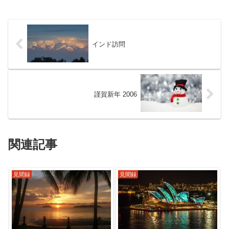
インド訪問
謹賀新年 2006
関連記事
見聞録
見聞録