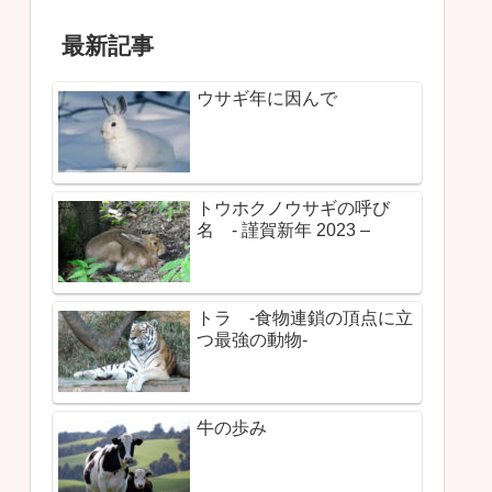
最新記事
ウサギ年に因んで
トウホクノウサギの呼び
名 - 謹賀新年 2023 –
トラ -食物連鎖の頂点に立
つ最強の動物-
牛の歩み