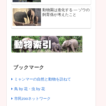
動物園は進化する ― ゾウの
飼育係が考えたこと
ブックマーク
ミャンマーの自然と動物を訪ねて
鳥 by 花・虫 by 花
市民zooネットワーク