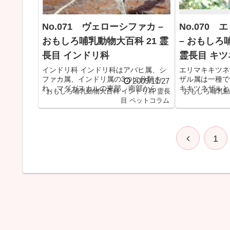
No.071 ヴェローシファカ –
No.070
おもしろ哺乳動物大百科 21 霊
– おもしろ
長目 インドリ科
霊長目 キ
インドリ科 インドリ科はアバヒ属、シ
エリマキキツネ
ファカ属、インドリ属の3つに分類さ
ザル属は一種で
2009/11/27
れ、マダガスカルの東部、南部から西
キキツネザルと
おもしろ哺乳動物大百科
インドリ科
霊長
おもしろ哺乳動
部にかけて生息しています。跳躍力に
ルの2亜種に分
目
ペットコラム
優れ木から木へおよそ10mを飛び移る
ダガスカル島の
ことができます。地上を歩くときは4本
息していますが
足歩行ができないので、両手を...
▶ 記
なります。キツネ
事を開く
記事を開く
1