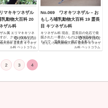
 エリマキキツネザル
No.069 ワオキツネザル – お
哺乳動物大百科 20
もしろ哺乳動物大百科 19 霊長
ツネザル科
目 キツネザル科
ザル属 エリマキキツネ
キツネザル科 現在、霊長目の化石で発
すが、クロシロエリマ
掘された一番古いものは6500万年前の
2009/11/10
2009/11/02
アカエリマキキツネザ
もので、霊長目の一員である私たちの
物大百科
霊長目
キツネザ
おもしろ哺乳動物大百科
霊長目
キツネザ
類されます。いずれもマ
祖先は、この頃地球上に現れたことに
ル科
ペットコラム
ル科
ペットコラム
東部の熱帯多雨林に生
なります。現存する霊長目ついて、今
、毛の色や生息域が異
泉吉典博士は、1988年に12科、58属、
ザルの中では最...
▶
約181種類に分類し...
▶ 記事を開く
2
3
4